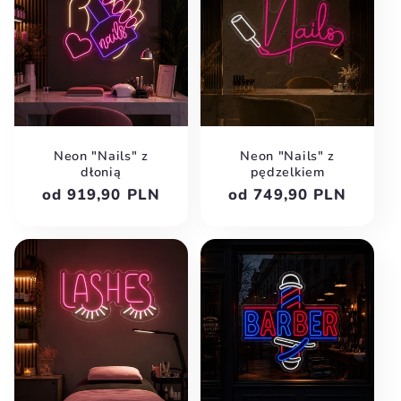
Neon "Nails" z
Neon "Nails" z
dłonią
pędzelkiem
Cena
od 919,90 PLN
Cena
od 749,90 PLN
regularna
regularna