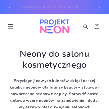
Przejdź
DOST
do
GWARANCJA 24 MIESIĄCE ✅💪
treści
Koszyk
Neony do salonu
kosmetycznego
Przyciągnij nowych klientów dzięki naszej
kolekcji neonów dla branży beauty – stylowe i
nowoczesne neonowe napisy. Sprawdź nasze
gotowe wzory neonów na zamówienie i dodaj
wyjątkowy blask swojemu salonowi!