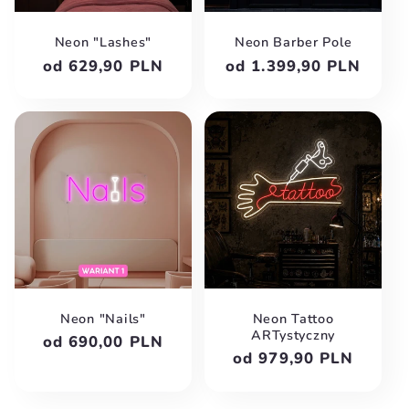
Neon "Lashes"
Neon Barber Pole
Cena
od 629,90 PLN
Cena
od 1.399,90 PLN
regularna
regularna
Neon "Nails"
Neon Tattoo
ARTystyczny
Cena
od 690,00 PLN
Cena
od 979,90 PLN
regularna
regularna