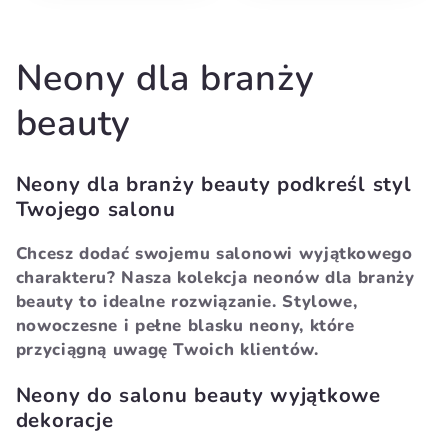
K
Neony dla branży
o
beauty
l
Neony dla branży beauty podkreśl styl
e
Twojego salonu
k
Chcesz dodać swojemu salonowi wyjątkowego
charakteru? Nasza kolekcja neonów dla branży
c
beauty to idealne rozwiązanie. Stylowe,
nowoczesne i pełne blasku neony, które
j
przyciągną uwagę Twoich klientów.
a
Neony do salonu beauty wyjątkowe
dekoracje
: