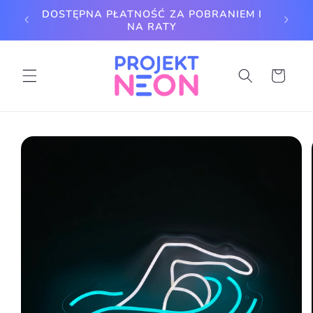
Przejdź
DOSTĘPNA PŁATNOŚĆ ZA POBRANIEM I
do
REA
NA RATY
treści
Koszyk
Pomiń,
aby
przejść
do
informacji
o
produkcie