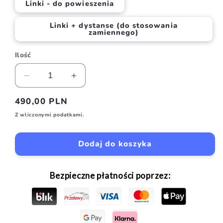
Linki - do powieszenia
Linki + dystanse (do stosowania
zamiennego)
Ilość
Ilość
Zmniejsz
Zwiększ
ilość
ilość
Cena
490,00 PLN
dla
dla
regularna
Neon
Neon
Z wliczonymi podatkami.
pływak
pływak
Dodaj do koszyka
Bezpieczne płatności poprzez: