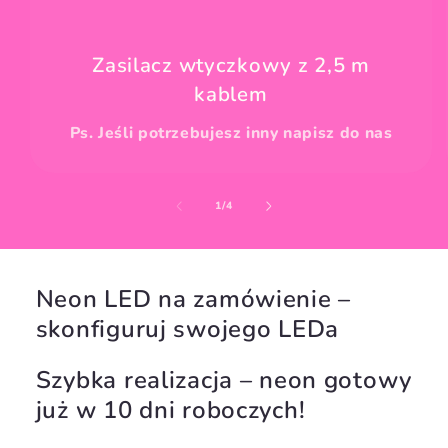
Zasilacz wtyczkowy z 2,5 m
kablem
Ps. Jeśli potrzebujesz inny napisz do nas
z
1
/
4
Neon LED na zamówienie –
skonfiguruj swojego LEDa
Szybka realizacja – neon gotowy
już w 10 dni roboczych!